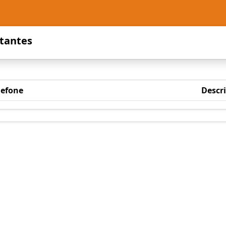
tantes
lefone
Descr